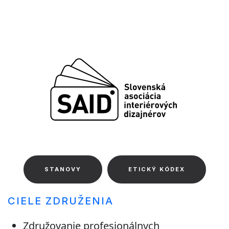
STANOVY
ETICKÝ KÓDEX
CIELE ZDRUŽENIA
Združovanie profesionálnych