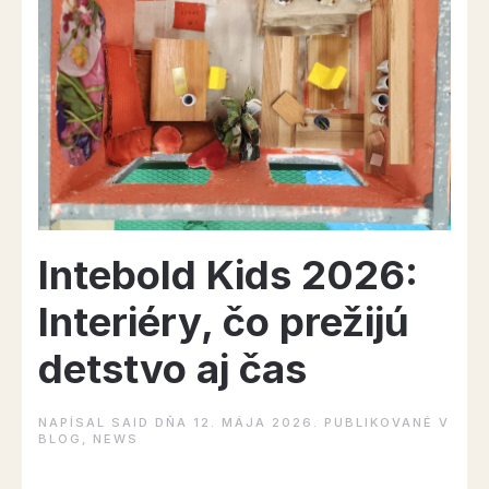
interiéri”
Intebold Kids 2026:
Interiéry, čo prežijú
detstvo aj čas
NAPÍSAL
SAID
DŇA
12. MÁJA 2026
. PUBLIKOVANÉ V
BLOG
,
NEWS