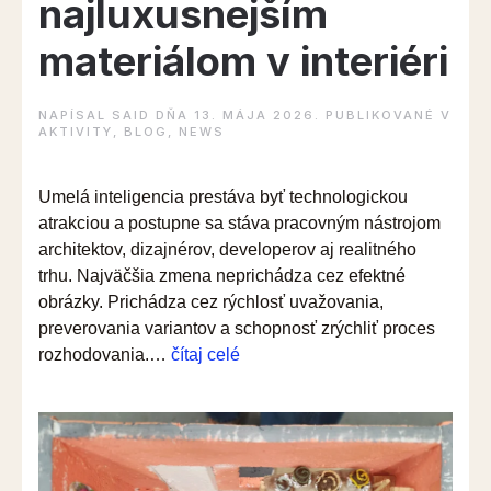
najluxusnejším
materiálom v interiéri
NAPÍSAL
SAID
DŇA
13. MÁJA 2026
. PUBLIKOVANÉ V
AKTIVITY
,
BLOG
,
NEWS
Umelá inteligencia prestáva byť technologickou
atrakciou a postupne sa stáva pracovným nástrojom
architektov, dizajnérov, developerov aj realitného
trhu. Najväčšia zmena neprichádza cez efektné
obrázky. Prichádza cez rýchlosť uvažovania,
preverovania variantov a schopnosť zrýchliť proces
“Čas
rozhodovania.…
čítaj celé
sa
stáva
najluxusnejším
materiálom
v