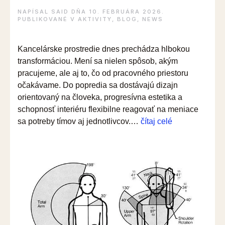
NAPÍSAL
SAID
DŇA
10. FEBRUÁRA 2026
.
PUBLIKOVANÉ V
AKTIVITY
,
BLOG
,
NEWS
Kancelárske prostredie dnes prechádza hlbokou
transformáciou. Mení sa nielen spôsob, akým
pracujeme, ale aj to, čo od pracovného priestoru
očakávame. Do popredia sa dostávajú dizajn
orientovaný na človeka, progresívna estetika a
schopnosť interiéru flexibilne reagovať na meniace
“Kancelária
sa potreby tímov aj jednotlivcov.…
čítaj celé
budúcnosti:
Vytvorte
si
vlastný
moodboard
v
showroome
Nowy