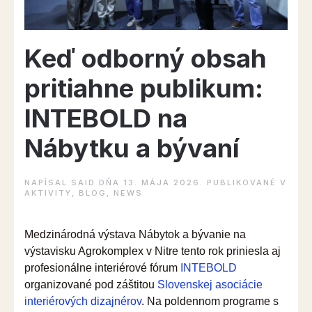
Keď odborný obsah
pritiahne publikum:
INTEBOLD na
Nábytku a bývaní
NAPÍSAL
SAID
DŇA
13. MÁJA 2026
. PUBLIKOVANÉ V
AKTIVITY
,
BLOG
,
NEWS
Medzinárodná výstava Nábytok a bývanie na
výstavisku Agrokomplex v Nitre tento rok priniesla aj
profesionálne interiérové fórum
INTEBOLD
organizované pod záštitou
Slovenskej asociácie
interiérových dizajnérov
. Na poldennom programe s