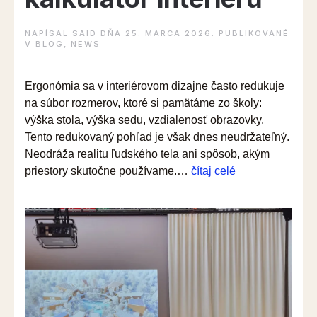
NAPÍSAL
SAID
DŇA
25. MARCA 2026
. PUBLIKOVANÉ
V
BLOG
,
NEWS
Ergonómia sa v interiérovom dizajne často redukuje
na súbor rozmerov, ktoré si pamätáme zo školy:
výška stola, výška sedu, vzdialenosť obrazovky.
Tento redukovaný pohľad je však dnes neudržateľný.
Neodráža realitu ľudského tela ani spôsob, akým
“Ergonomický
priestory skutočne používame.…
čítaj celé
kalkulátor
interiéru”