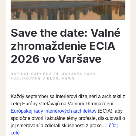
Save the date: Valné
zhromaždenie ECIA
2026 vo Varšave
NAPÍSAL
SAID
DŇA
14. JANUÁRA 2026
.
PUBLIKOVANÉ V
BLOG
,
NEWS
Každý september sa interiéroví dizajnéri a architekti z
celej Európy stretávajú na Valnom zhromaždení
Európskej rady interiérových architektov
(ECIA), aby
spoločne otvorili aktuálne témy profesie, diskutovali o
jej smerovaní a zdieľali skúsenosti z praxe.…
čítaj
“Save
celé