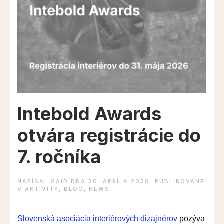
Intebold Awards
otvára registrácie do
7. ročníka
NAPÍSAL
SAID
DŇA
20. APRÍLA 2026
. PUBLIKOVANÉ
V
AKTIVITY
,
BLOG
,
NEWS
Slovenská asociácia interiérových dizajnérov
pozýva