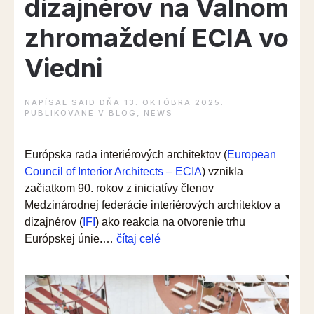
dizajnérov na Valnom
zhromaždení ECIA vo
Viedni
NAPÍSAL
SAID
DŇA
13. OKTÓBRA 2025
.
PUBLIKOVANÉ V
BLOG
,
NEWS
Európska rada interiérových architektov (
European
Council of Interior Architects – ECIA
) vznikla
začiatkom 90. rokov z iniciatívy členov
Medzinárodnej federácie interiérových architektov a
dizajnérov (
IFI
) ako reakcia na otvorenie trhu
“Slovenská
Európskej únie.…
čítaj celé
asociácia
interiérových
dizajnérov
na