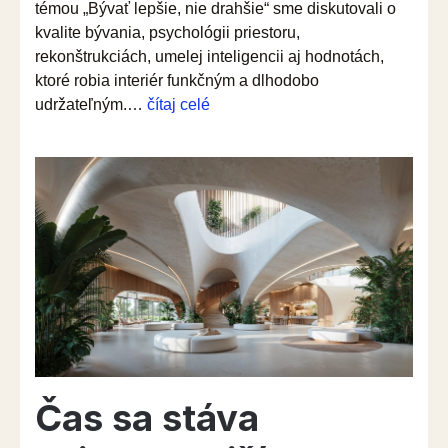
témou „Bývať lepšie, nie drahšie“ sme diskutovali o
kvalite bývania, psychológii priestoru,
rekonštrukciách, umelej inteligencii aj hodnotách,
ktoré robia interiér funkčným a dlhodobo
“Keď
udržateľným.…
čítaj celé
odborný
obsah
pritiahne
publikum:
INTEBOLD
na
Nábytku
a
bývaní”
Čas sa stáva