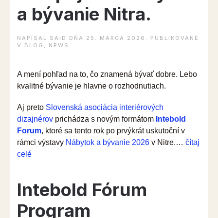
a bývanie Nitra.
NAPÍSAL
SAID
DŇA
25. MARCA 2026
. PUBLIKOVANÉ
V
BLOG
,
NEWS
A mení pohľad na to, čo znamená bývať dobre. Lebo
kvalitné bývanie je hlavne o rozhodnutiach.
Aj preto
Slovenská asociácia interiérových
dizajnérov
prichádza s novým formátom
Intebold
Forum
, ktoré sa tento rok po prvýkrát uskutoční v
rámci výstavy
Nábytok a bývanie 2026
v Nitre.…
čítaj
“Intebold
celé
Forum
vstupuje
Intebold Fórum
na
Nábytok
Program
a