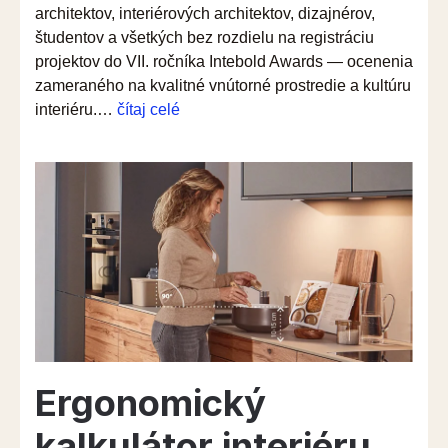
architektov, interiérových architektov, dizajnérov,
študentov a všetkých bez rozdielu na registráciu
projektov do VII. ročníka Intebold Awards — ocenenia
zameraného na kvalitné vnútorné prostredie a kultúru
“Intebold
interiéru.…
čítaj celé
Awards
otvára
registrácie
do
7.
ročníka”
Ergonomický
kalkulátor interiéru