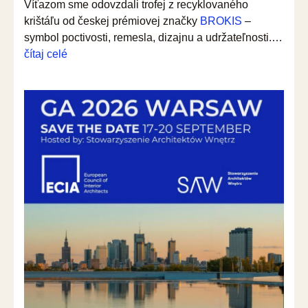
Víťazom sme odovzdali trofej z recyklovaného
krištáľu od českej prémiovej značky
BROKIS
–
symbol poctivosti, remesla, dizajnu a udržateľnosti.…
“Je
čítaj celé
čas
zmeniť
spôsob,
akým
navrhujeme
osvetlenie
interiérov”