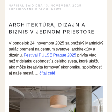
NAPÍSAL
SAID
DŇA
13. NOVEMBRA 2025
.
PUBLIKOVANÉ V
BLOG
,
NEWS
ARCHITEKTÚRA, DIZAJN A
BIZNIS V JEDNOM PRIESTORE
V pondelok 24. novembra 2025 sa pražský Martinický
palác premení na centrum svetovej architektúry a
dizajnu.
Festival PULSE Prague 2025
privíta viac
než tridsiatku osobností z celého sveta, ktoré ukážu,
ako môže kreativita formovať ekonomiku, spoločnosť
“PULSE
aj naše mestá.…
čítaj celé
Festival
Praha
2025
–
kreativita
ako