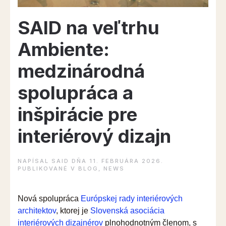
SAID na veľtrhu
Ambiente:
medzinárodná
spolupráca a
inšpirácie pre
interiérový dizajn
NAPÍSAL
SAID
DŇA
11. FEBRUÁRA 2026
.
PUBLIKOVANÉ V
BLOG
,
NEWS
Nová spolupráca
Európskej rady interiérových
architektov
, ktorej je
Slovenská asociácia
interiérových dizajnérov
plnohodnotným členom, s