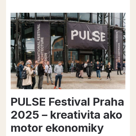
the
date:
Valné
zhromaždenie
ECIA
2026
vo
Varšave”
PULSE Festival Praha
2025 – kreativita ako
motor ekonomiky