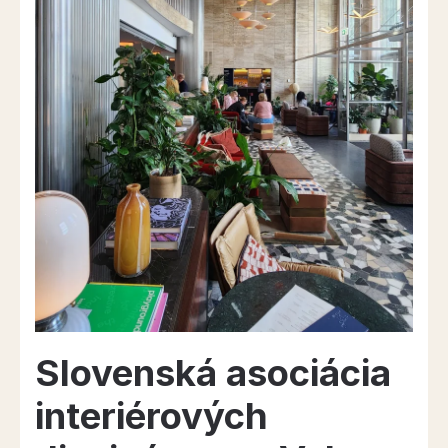
streche
mesta”
Slovenská asociácia
interiérových