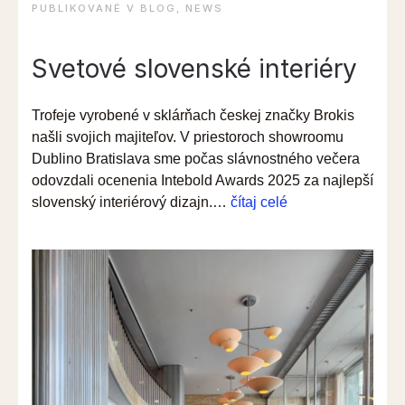
PUBLIKOVANÉ V
BLOG
,
NEWS
Svetové slovenské interiéry
Trofeje vyrobené v sklárňach českej značky Brokis
našli svojich majiteľov. V priestoroch showroomu
Dublino Bratislava sme počas slávnostného večera
odovzdali ocenenia Intebold Awards 2025 za najlepší
“Intebold
slovenský interiérový dizajn.…
čítaj celé
Awards
2025:
Svetová
kvalita
v
jedálni,
pekárni
aj
na