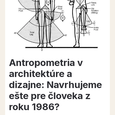
Styl”
Antropometria v
architektúre a
dizajne: Navrhujeme
ešte pre človeka z
roku 1986?