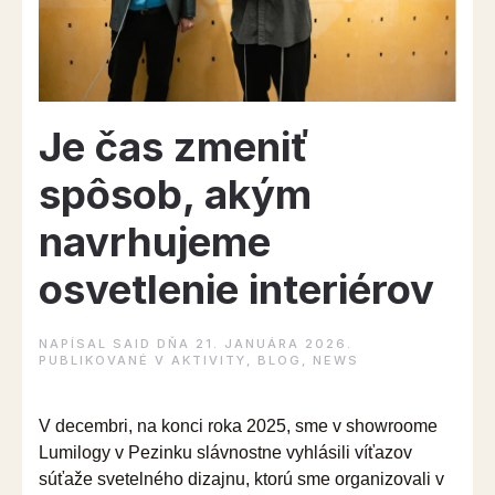
z
roku
1986?”
Je čas zmeniť
spôsob, akým
navrhujeme
osvetlenie interiérov
NAPÍSAL
SAID
DŇA
21. JANUÁRA 2026
.
PUBLIKOVANÉ V
AKTIVITY
,
BLOG
,
NEWS
V decembri, na konci roka 2025, sme v showroome
Lumilogy v Pezinku slávnostne vyhlásili víťazov
súťaže svetelného dizajnu, ktorú sme organizovali v