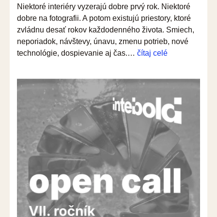
Niektoré interiéry vyzerajú dobre prvý rok. Niektoré
dobre na fotografii. A potom existujú priestory, ktoré
zvládnu desať rokov každodenného života. Smiech,
neporiadok, návštevy, únavu, zmenu potrieb, nové
“Intebold
technológie, dospievanie aj čas.…
čítaj celé
Kids
2026:
Interiéry,
čo
prežijú
detstvo
aj
čas”