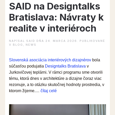
SAID na Designtalks
Bratislava: Návraty k
realite v interiéroch
NAPÍSAL
SAID
DŇA
24. MARCA 2026
. PUBLIKOVANÉ
V
BLOG
,
NEWS
Slovenská asociácia interiérových dizajnérov
bola
súčasťou podujatia
Designtalks Bratislava
v
Jurkovičovej teplárni. V rámci programu sme otvorili
tému, ktorá dnes v architektúre a dizajne čoraz viac
rezonuje, a to otázku skutočnej hodnoty prostredia, v
“SAID
ktorom žijeme.…
čítaj celé
na
Designtalks
Bratislava: