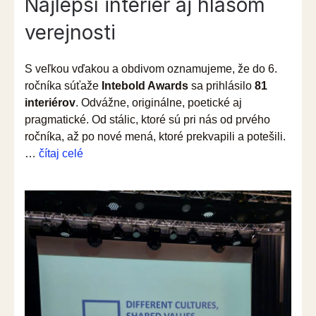
Najlepší interiér aj hlasom
verejnosti
S veľkou vďakou a obdivom oznamujeme, že do 6.
ročníka súťaže
Intebold Awards
sa prihlásilo
81
interiérov
. Odvážne, originálne, poetické aj
pragmatické. Od stálic, ktoré sú pri nás od prvého
ročníka, až po nové mená, ktoré prekvapili a potešili.
“Hlasuj
…
čítaj celé
za
favorita
Intebold
Awards
2025!”