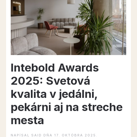
motor
ekonomiky”
Intebold Awards
2025: Svetová
kvalita v jedálni,
pekárni aj na streche
mesta
NAPÍSAL
SAID
DŇA
17. OKTÓBRA 2025
.