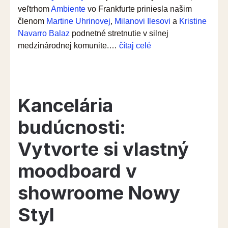
veľtrhom
Ambiente
vo Frankfurte priniesla našim
členom
Martine Uhrinovej
,
Milanovi Ilesovi
a
Kristine
Navarro Balaz
podnetné stretnutie v silnej
“SAID
medzinárodnej komunite.…
čítaj celé
na
veľtrhu
Ambiente:
medzinárodná
Kancelária
spolupráca
a
budúcnosti:
inšpirácie
Vytvorte si vlastný
pre
interiérový
moodboard v
dizajn”
showroome Nowy
Styl