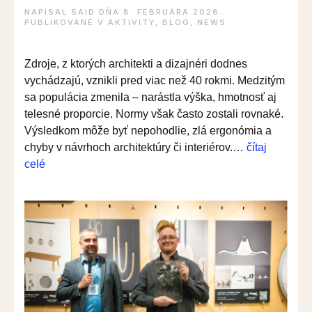
NAPÍSAL
SAID
DŇA
8. FEBRUÁRA 2026
.
PUBLIKOVANÉ V
AKTIVITY
,
BLOG
,
NEWS
Zdroje, z ktorých architekti a dizajnéri dodnes
vychádzajú, vznikli pred viac než 40 rokmi. Medzitým
sa populácia zmenila – narástla výška, hmotnosť aj
telesné proporcie. Normy však často zostali rovnaké.
Výsledkom môže byť nepohodlie, zlá ergonómia a
chyby v návrhoch architektúry či interiérov.…
čítaj
“Antropometria
celé
v
architektúre
a
dizajne:
Navrhujeme
ešte
pre
človeka