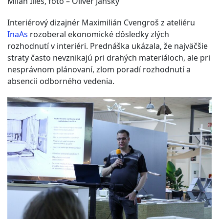
Milan Illes, foto – Oliver Jánsky
Interiérový dizajnér Maximilián Cvengroš z ateliéru
InaAs
rozoberal ekonomické dôsledky zlých
rozhodnutí v interiéri. Prednáška ukázala, že najväčšie
straty často nevznikajú pri drahých materiáloch, ale pri
nesprávnom plánovaní, zlom poradí rozhodnutí a
absencii odborného vedenia.