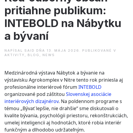
pritiahne publikum:
INTEBOLD na Nábytku
a bývaní
NAPÍSAL
SAID
DŇA
13. MÁJA 2026
. PUBLIKOVANÉ V
AKTIVITY
,
BLOG
,
NEWS
Medzinárodná výstava Nábytok a bývanie na
výstavisku Agrokomplex v Nitre tento rok priniesla aj
profesionálne interiérové fórum
INTEBOLD
organizované pod záštitou
Slovenskej asociácie
interiérových dizajnérov
. Na poldennom programe s
témou „Bývať lepšie, nie drahšie“ sme diskutovali o
kvalite bývania, psychológii priestoru, rekonštrukciách,
umelej inteligencii aj hodnotách, ktoré robia interiér
funkčným a dlhodobo udržateľným.