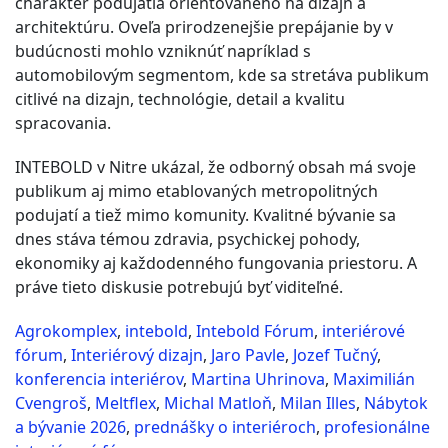
charakter podujatia orientovaného na dizajn a
architektúru. Oveľa prirodzenejšie prepájanie by v
budúcnosti mohlo vzniknúť napríklad s
automobilovým segmentom, kde sa stretáva publikum
citlivé na dizajn, technológie, detail a kvalitu
spracovania.
INTEBOLD v Nitre ukázal, že odborný obsah má svoje
publikum aj mimo etablovaných metropolitných
podujatí a tiež mimo komunity. Kvalitné bývanie sa
dnes stáva témou zdravia, psychickej pohody,
ekonomiky aj každodenného fungovania priestoru. A
práve tieto diskusie potrebujú byť viditeľné.
Agrokomplex
,
intebold
,
Intebold Fórum
,
interiérové
fórum
,
Interiérový dizajn
,
Jaro Pavle
,
Jozef Tučný
,
konferencia interiérov
,
Martina Uhrinova
,
Maximilián
Cvengroš
,
Meltflex
,
Michal Matloň
,
Milan Illes
,
Nábytok
a bývanie 2026
,
prednášky o interiéroch
,
profesionálne