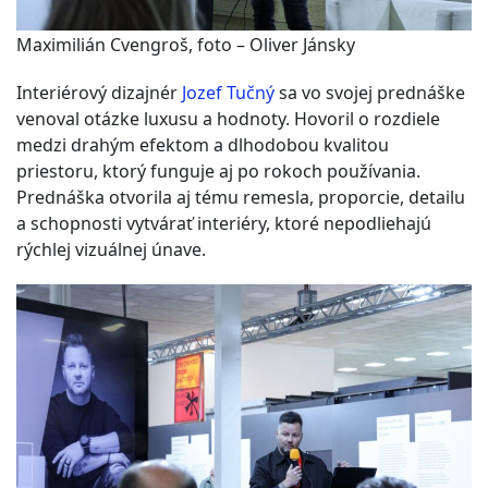
Maximilián Cvengroš, foto – Oliver Jánsky
Interiérový dizajnér
Jozef Tučný
sa vo svojej prednáške
venoval otázke luxusu a hodnoty. Hovoril o rozdiele
medzi drahým efektom a dlhodobou kvalitou
priestoru, ktorý funguje aj po rokoch používania.
Prednáška otvorila aj tému remesla, proporcie, detailu
a schopnosti vytvárať interiéry, ktoré nepodliehajú
rýchlej vizuálnej únave.