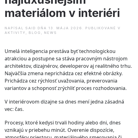
materiálom v interiéri
NAPÍSAL
SAID
DŇA
13. MÁJA 2026
. PUBLIKOVANÉ V
AKTIVITY
,
BLOG
,
NEWS
Umelá inteligencia prestáva byť technologickou
atrakciou a postupne sa stáva pracovným nástrojom
architektov, dizajnérov, developerov aj realitného trhu.
Najväčšia zmena neprichádza cez efektné obrázky.
Prichádza cez rýchlosť uvažovania, preverovania
variantov a schopnosť zrýchliť proces rozhodovania.
V interiérovom dizajne sa dnes mení jedna zásadná
vec: čas.
Procesy, ktoré kedysi trvali hodiny alebo dni, dnes
vznikajú v priebehu minút. Overenie dispozície,
atmosféry priestoru, materiálového smerovania či