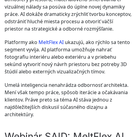
vizuálnej nálady sa posúva do úplne novej dynamiky
práce. AI dokáže dramaticky zrýchliť tvorbu konceptov,
odstrániť hluché miesta procesu a otvoriť väčší
priestor na strategické a odborné rozmýšľanie.
Platformy ako
MeltFlex AI
ukazujú, ako rýchlo sa tento
segment vyvíja. AI platforma umožňuje nahrať
fotografiu interiéru alebo exteriéru a v priebehu
sekúnd vytvoriť nový návrh priestoru bez potreby 3D
štúdií alebo externých vizualizačných tímov.
Umelá inteligencia nenahrádza odbornosť architekta.
Mení však tempo práce, spôsob iterácie a očakávania
klientov. Práve preto sa téma AI stáva jednou z
najdôležitejších diskusií súčasného dizajnu a
architektúry.
Webinár SAID: MeltFlex AI