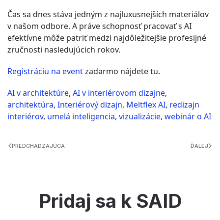
Čas sa dnes stáva jedným z najluxusnejších materiálov
v našom odbore. A práve schopnosť pracovať s AI
efektívne môže patriť medzi najdôležitejšie profesijné
zručnosti nasledujúcich rokov.
Registráciu na event
zadarmo nájdete tu.
AI v architektúre
,
AI v interiérovom dizajne
,
architektúra
,
Interiérový dizajn
,
Meltflex AI
,
redizajn
interiérov
,
umelá inteligencia
,
vizualizácie
,
webinár o AI
PREDCHÁDZAJÚCA
ĎALEJ
Pridaj sa k SAID