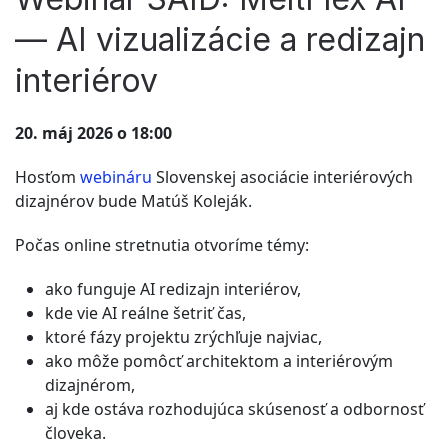
— AI vizualizácie a redizajn
interiérov
20. máj 2026 o 18:00
Hosťom
webináru
Slovenskej asociácie interiérových
dizajnérov bude Matúš Koleják.
Počas online stretnutia otvoríme témy:
ako funguje AI redizajn interiérov,
kde vie AI reálne šetriť čas,
ktoré fázy projektu zrýchľuje najviac,
ako môže pomôcť architektom a interiérovým
dizajnérom,
aj kde ostáva rozhodujúca skúsenosť a odbornosť
človeka.