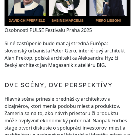
Osobnosti PULSE Festivalu Praha 2025
Silné zastúpenie bude mať aj stredná Európa:
slovenský urbanista Peter Gero, interiérový architekt
Alan Prekop, poľská architektka Aleksandra Hyz či
český architekt Jan Magasanik z ateliéru BIG.
DVE SCÉNY, DVE PERSPEKTÍVY
Hlavná scéna prinesie prednášky architektov a
dizajnérov, ktorí menia podobu miest a produktov.
Zameria sa na to, ako návrh priestoru či produktu
môže ovplyvniť ekonomický potenciál. Naopak Forbes
stage otvorí diskusie o spolupráci investorov, miest a
architektov, o zachovávaní historickej identity miest a o