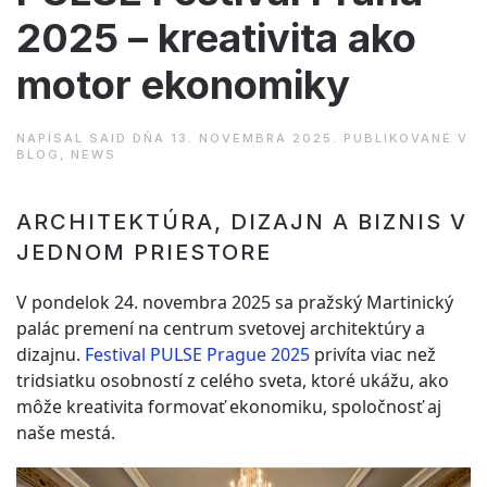
2025 – kreativita ako
motor ekonomiky
NAPÍSAL
SAID
DŇA
13. NOVEMBRA 2025
. PUBLIKOVANÉ V
BLOG
,
NEWS
ARCHITEKTÚRA, DIZAJN A BIZNIS V
JEDNOM PRIESTORE
V pondelok 24. novembra 2025 sa pražský Martinický
palác premení na centrum svetovej architektúry a
dizajnu.
Festival PULSE Prague 2025
privíta viac než
tridsiatku osobností z celého sveta, ktoré ukážu, ako
môže kreativita formovať ekonomiku, spoločnosť aj
naše mestá.