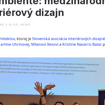
Ambiente: medzinárod
riérový dizajn
ANÉ V
BLOG
,
NEWS
chitektov
, ktorej je
Slovenská asociácia interiérových dizajn
artine Uhrinovej
,
Milanovi Ilesovi
a
Kristine Navarro Balaz
p