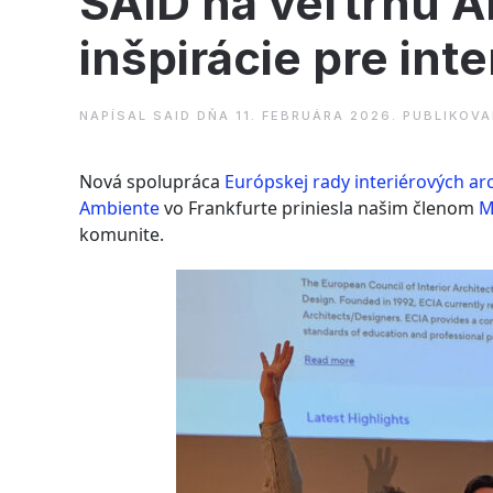
SAID na veľtrhu 
inšpirácie pre inte
NAPÍSAL
SAID
DŇA
11. FEBRUÁRA 2026
. PUBLIKOV
Nová spolupráca
Európskej rady interiérových ar
Ambiente
vo Frankfurte priniesla našim členom
M
komunite.