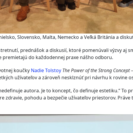
ielsko, Slovensko, Malta, Nemecko a Veľká Británia a diskut
tretnutí, prednášok a diskusií, ktoré pomenúvali výzvy aj s
ne premietajú do každodennej praxe nášho odboru.
ivotnej koučky
Nadie Tolstoy
The Power of the Strong Concept 
tkých užívateľov a zároveň nesklznúť pri návrhu k rovine o
nedefinuje autora. Je to koncept, čo definuje estetiku.“ To 
re zdravie, pohodu a bezpečie užívateľov priestorov. Práve t