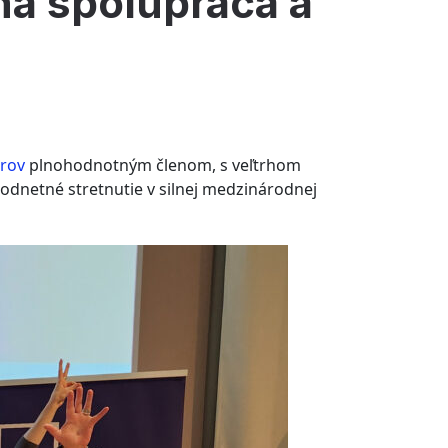
ná spolupráca a
érov
plnohodnotným členom, s veľtrhom
odnetné stretnutie v silnej medzinárodnej