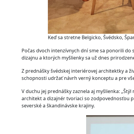
Keď sa stretne Belgicko, Švédsko, Špan
Počas dvoch intenzívnych dní sme sa ponorili do s
dizajnu a ktorých myšlienky sa už dnes prirodze
Z prednášky švédskej interiérovej architektky a ž
schopnosti udržať návrh verný konceptu a pre vše
V duchu jej prednášky zaznela aj myšlienka: „Štýl 
architekt a dizajnér tvoriaci so zodpovednosťou p
severské a škandinávske krajiny.