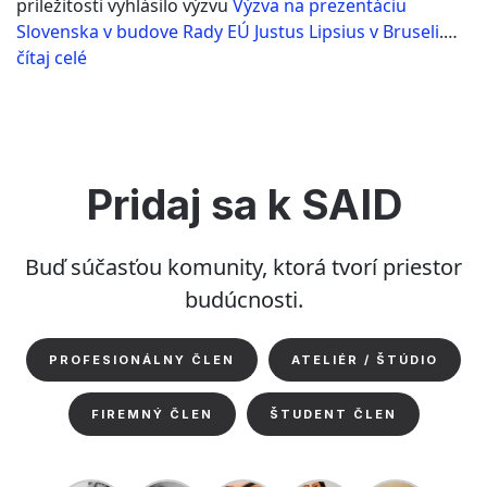
príležitosti vyhlásilo výzvu
Výzva na prezentáciu
POČAS
Slovenska v budove Rady EÚ Justus Lipsius v Bruseli
.…
PREDSEDNÍCTVA
SLOVENSKEJ
“Prezentácia
čítaj celé
REPUBLIKY
v
V
RADE
budove
EÚ
Generálneho
sekretariátu
Rady
Pridaj sa k SAID
Európskej
únie
Buď súčasťou komunity, ktorá tvorí priestor
Justus
Lipsius
budúcnosti.
počas
predsedníctva
PROFESIONÁLNY ČLEN
ATELIÉR / ŠTÚDIO
Slovenskej
republiky
FIREMNÝ ČLEN
ŠTUDENT ČLEN
v
Rade
EÚ”