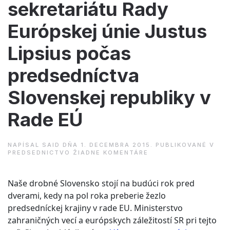
sekretariátu Rady
Európskej únie Justus
Lipsius počas
predsedníctva
Slovenskej republiky v
Rade EÚ
NAPÍSAL
SAID
DŇA
1. DECEMBRA 2015
. PUBLIKOVANÉ V
NA
PREDSEDNICTVO
ŽIADNE KOMENTÁRE
PREZENTÁCIA
V
BUDOVE
Naše drobné Slovensko stojí na budúci rok pred
GENERÁLNEHO
SEKRETARIÁTU
dverami, kedy na pol roka preberie žezlo
RADY
predsedníckej krajiny v rade EU. Ministerstvo
EURÓPSKEJ
ÚNIE
zahraničných vecí a európskych záležitostí SR pri tejto
JUSTUS
LIPSIUS