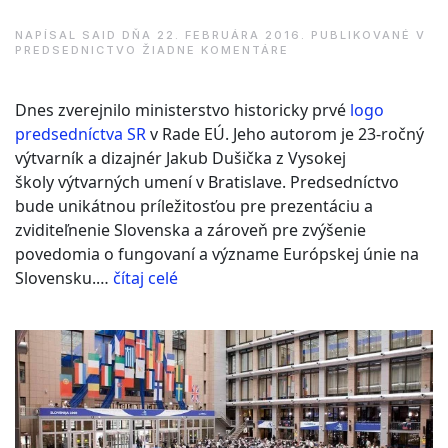
NAPÍSAL
SAID
DŇA
22. FEBRUÁRA 2016
. PUBLIKOVANÉ V
NA
PREDSEDNICTVO
ŽIADNE KOMENTÁRE
SLOVENSKO
ZVEREJNILO
LOGO
Dnes zverejnilo ministerstvo historicky prvé
logo
PREDSEDNÍCTVA
V
predsedníctva SR
v Rade EÚ. Jeho autorom je 23-ročný
RADE
výtvarník a dizajnér Jakub Dušička z Vysokej
EÚ
školy výtvarných umení v Bratislave. Predsedníctvo
bude unikátnou príležitosťou pre prezentáciu a
zviditeľnenie Slovenska a zároveň pre zvýšenie
povedomia o fungovaní a význame Európskej únie na
“Slovensko
Slovensku.…
čítaj celé
zverejnilo
logo
predsedníctva
v
Rade
EÚ”