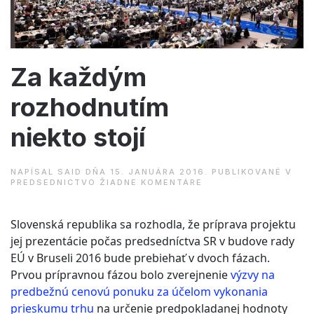
Za každým
rozhodnutím
niekto stojí
NAPÍSAL
SAID
DŇA
15. JANUÁRA 2016
. PUBLIKOVANÉ V
NA
PREDSEDNICTVO
ŽIADNE KOMENTÁRE
ZA
KAŽDÝM
ROZHODNUTÍM
Slovenská republika sa rozhodla, že príprava projektu
NIEKTO STOJÍ
jej prezentácie počas predsedníctva SR v budove rady
EÚ v Bruseli 2016 bude prebiehať v dvoch fázach.
Prvou prípravnou fázou bolo zverejnenie
výzvy na
predbežnú cenovú ponuku za účelom vykonania
prieskumu trhu
na určenie predpokladanej hodnoty