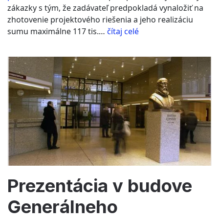
zákazky s tým, že zadávateľ predpokladá vynaložiť na
zhotovenie projektového riešenia a jeho realizáciu
“Za
sumu maximálne 117 tis.…
čítaj celé
každým
rozhodnutím
niekto stojí”
Prezentácia v budove
Generálneho