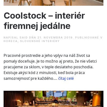
Coolstock – interiér
firemnej jedálne
NAPÍSAL
SAID
DŇA
21. NOVEMBRA 2019
. PUBLIKOVANÉ V
HORECA
,
SLOVENSKÉ INTERIÉRY
Pracovné prostredie a jeho vplyv na náš život sa
pomaly doceňuje. Je to možno aj preto, že nie všetci
pracujeme za sklom, v teple desiateho poschodia.
Existuje akýsi kód z minulosti, keď bola práca
“Coolstock
samozrejmosť pre každého.…
čítaj celé
–
interiér
firemnej
jedálne”