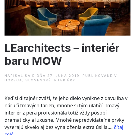
LEarchitects – interiér
baru MOW
NAPÍSAL
SAID
DŇA
27. JÚNA 2019
. PUBLIKOVANÉ V
HORECA
,
SLOVENSKÉ INTERIÉRY
Keď si dizajnér zváži, že jeho dielo vynikne z davu iba v
náručí tmavých farieb, mnohé si tým uľahčí. Tmavý
interiér z pera profesionála totiž vždy pôsobí
dramaticky a luxusne. Mnohé nepredvídateľné prvky
vyzerajú skvelo aj bez vynaloženia extra úsilia.…
čítaj
“LEarchitects
celé