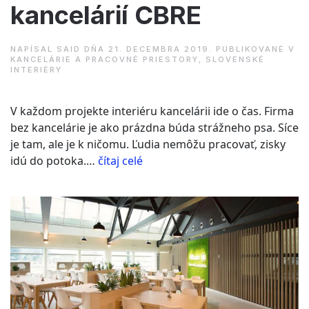
kancelárií CBRE
NAPÍSAL
SAID
DŇA
21. DECEMBRA 2019
. PUBLIKOVANÉ V
KANCELÁRIE A PRACOVNÉ PRIESTORY
,
SLOVENSKÉ
INTERIÉRY
V každom projekte interiéru kancelárii ide o čas. Firma
bez kancelárie je ako prázdna búda strážneho psa. Síce
je tam, ale je k ničomu. Ľudia nemôžu pracovať, zisky
“Ján
idú do potoka.…
čítaj celé
Matulník
–
interiér
kancelárií
CBRE”