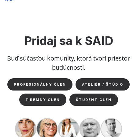
–
interiér
baru
MOW”
Pridaj sa k SAID
Buď súčasťou komunity, ktorá tvorí priestor
budúcnosti.
PROFESIONÁLNY ČLEN
ATELIÉR / ŠTÚDIO
FIREMNÝ ČLEN
ŠTUDENT ČLEN