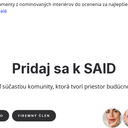
umenty z nominovaných interiérov do ocenenia za najlepšie
“Celoživotné
celé
vzdelávanie
nielen
pre
interiérových
dizajnérov
a
architektov”
Pridaj sa k SAID
 súčasťou komunity, ktorá tvorí priestor budúcno
IO
FIREMNÝ ČLEN