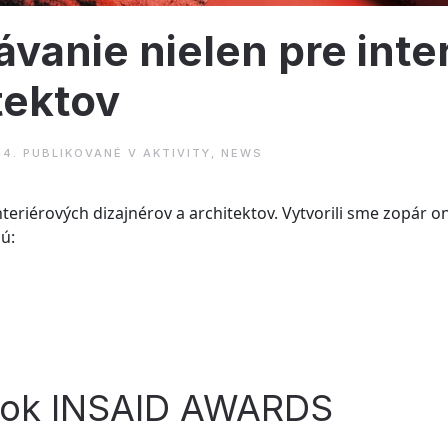
ávanie nielen pre inte
tektov
24
. PUBLIKOVANÉ V
AKTIVITY
,
NEWS
teriérových dizajnérov a architektov. Vytvorili sme zopár on
ú:
adok INSAID AWARDS