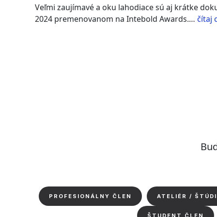
Veľmi zaujímavé a oku lahodiace sú aj krátke dok
2024 premenovanom na Intebold Awards.…
čítaj 
Buď
PROFESIONÁLNY ČLEN
ATELIÉR / ŠTÚD
ŠTUDENT ČLEN