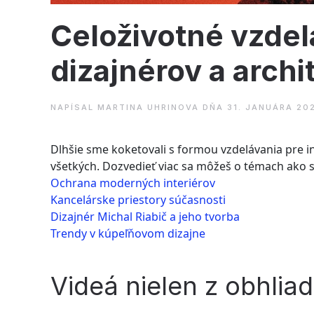
Celoživotné vzdel
dizajnérov a archi
NAPÍSAL
MARTINA UHRINOVA
DŇA
31. JANUÁRA 20
Dlhšie sme koketovali s formou vzdelávania pre in
všetkých. Dozvedieť viac sa môžeš o témach ako s
Ochrana moderných interiérov
Kancelárske priestory súčasnosti
Dizajnér Michal Riabič a jeho tvorba
Trendy v kúpeľňovom dizajne
Videá nielen z obhli