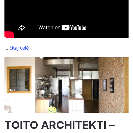
“Záznam
…
čítaj celé
z
vyhlásenia
výsledkov”
TOITO ARCHITEKTI –