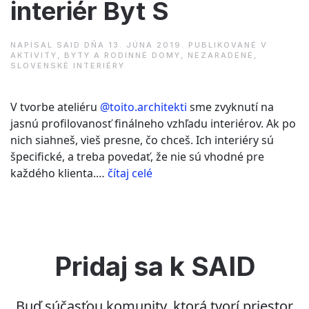
interiér Byt S
NAPÍSAL
SAID
DŇA
13. JÚNA 2019
. PUBLIKOVANÉ V
AKTIVITY
,
BYTY A RODINNÉ DOMY
,
NEZARADENÉ
,
SLOVENSKÉ INTERIÉRY
V tvorbe ateliéru
@toito.architekti
sme zvyknutí na
jasnú profilovanosť finálneho vzhľadu interiérov. Ak po
nich siahneš, vieš presne, čo chceš. Ich interiéry sú
špecifické, a treba povedať, že nie sú vhodné pre
“TOITO
každého klienta.…
čítaj celé
ARCHITEKTI
–
interiér
Byt
S”
Pridaj sa k SAID
Buď súčasťou komunity, ktorá tvorí priestor