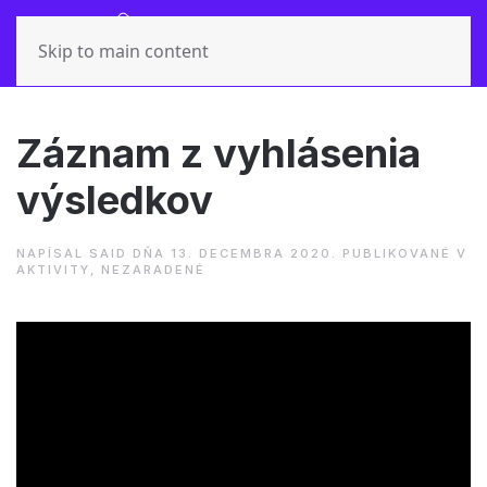
Skip to main content
Záznam z vyhlásenia
výsledkov
NAPÍSAL
SAID
DŇA
13. DECEMBRA 2020
. PUBLIKOVANÉ V
AKTIVITY
,
NEZARADENÉ