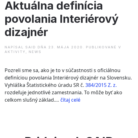
Aktuálna definícia
povolania Interiérový
dizajnér
NAPÍSAL
SAID
DŇA
23. MÁJA 2020
. PUBLIKOVANÉ V
AKTIVITY
,
NEWS
Pozreli sme sa, ako je to v súčastnosti s oficiálnou
definíciou povolania Interiérový dizajnér na Slovensku.
Vyhláška Štatistického úradu SR č.
384/2015 Z. z.
rozdeľuje jednotlivé zamestnania. To môže byť ako
“Aktuálna
celkom slušný základ.…
čítaj celé
definícia
povolania
Interiérový
dizajnér”