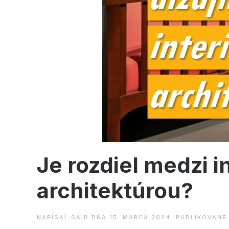
Je rozdiel medzi i
architektúrou?
NAPÍSAL
SAID
DŇA
15. MARCA 2024
. PUBLIKOVANÉ