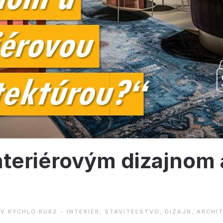
nteriérovým dizajnom 
 V
RÝCHLO KURZ - INTERIÉR, STAVITEĽSTVO, DIZAJN, ARCHI