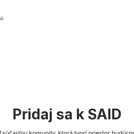
jú
Pridaj sa k SAID
 súčasťou komunity, ktorá tvorí priestor budúcno