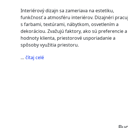
Interiérový dizajn sa zameriava na estetiku,
funkčnosť a atmosféru interiérov. Dizajnéri pracu
s farbami, textúrami, nábytkom, osvetlením a
dekoráciou. Zvažujú faktory, ako sú preferencie a
hodnoty klienta, priestorové usporiadanie a
spôsoby využitia priestoru.
“Je
…
čítaj celé
rozdiel
medzi
interiérovým
dizajnom
a
interiérovou
architektúrou?”
Buď