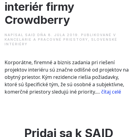
interiér firmy
Crowdberry
NAPÍSAL
SAID
DŇA
8. JÚLA 2019
. PUBLIKOVANÉ V
KANCELÁRIE A PRACOVNÉ PRIESTORY
,
SLOVENSKÉ
INTERIÉRY
Korporátne, firemné a biznis zadania pri riešení
projektov interiéru sú značne odlišné od projektov na
obytný priestor. Kým rezidencie riešia požiadavky,
ktoré sú špecifické tým, že sú osobné a subjektívne,
“Juraj
komerčné priestory sledujú iné priority.…
čítaj celé
Tesák
Archite
–
interié
firmy
Pridaj sa k SAID
Crowd