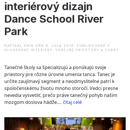
interiérový dizajn
Dance School River
Park
NAPÍSAL
SAID
DŇA
9. JÚLA 2019
. PUBLIKOVANÉ V
SLOVENSKÉ INTERIÉRY
,
VEREJNÉ PRIESTORY A LOBBY
Tanečné školy sa špecializujú a ponúkajú svoje
priestory pre rôzne úrovne umenia tanca. Tanec je
určite zaujímavý segment a neodmysliteľne patrí k
spoločenskému životu mnoho storočí. Vedci presne
nevedia vysvetliť, prečo práve tanečný pohyb našim
“A.PRO
mozgom doslova hádže.…
čítaj celé
Architekti
–
interiérový
dizajn