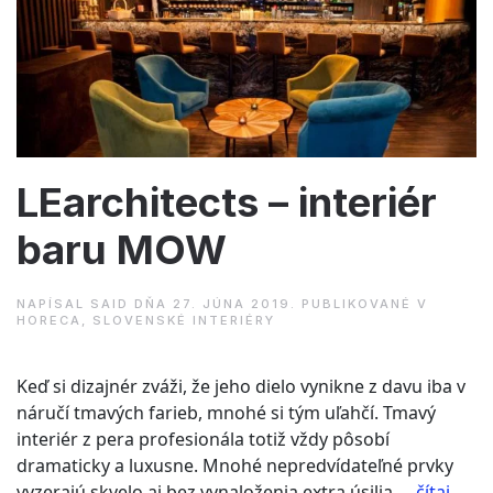
Dance
School
River
Park”
LEarchitects – interiér
baru MOW
NAPÍSAL
SAID
DŇA
27. JÚNA 2019
. PUBLIKOVANÉ V
HORECA
,
SLOVENSKÉ INTERIÉRY
Keď si dizajnér zváži, že jeho dielo vynikne z davu iba v
náručí tmavých farieb, mnohé si tým uľahčí. Tmavý
interiér z pera profesionála totiž vždy pôsobí
dramaticky a luxusne. Mnohé nepredvídateľné prvky
vyzerajú skvelo aj bez vynaloženia extra úsilia.…
čítaj