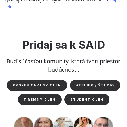
“LEarchitects
celé
–
interiér
baru
MOW”
Pridaj sa k SAID
Buď súčasťou komunity, ktorá tvorí priestor
budúcnosti.
PROFESIONÁLNY ČLEN
ATELIÉR / ŠTÚDIO
FIREMNÝ ČLEN
ŠTUDENT ČLEN