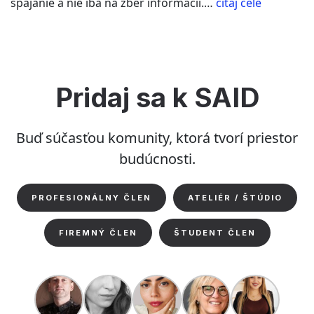
“a02
spájanie a nie iba na zber informácií.…
čítaj celé
architekti
–
interiér
univerzitn
knižnice”
Pridaj sa k SAID
Buď súčasťou komunity, ktorá tvorí priestor
budúcnosti.
PROFESIONÁLNY ČLEN
ATELIÉR / ŠTÚDIO
FIREMNÝ ČLEN
ŠTUDENT ČLEN