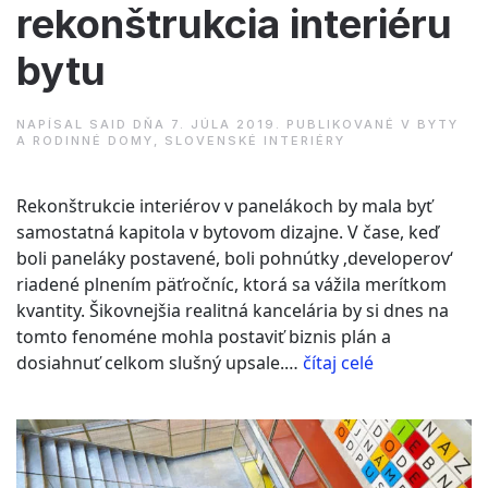
rekonštrukcia interiéru
bytu
NAPÍSAL
SAID
DŇA
7. JÚLA 2019
. PUBLIKOVANÉ V
BYTY
A RODINNÉ DOMY
,
SLOVENSKÉ INTERIÉRY
Rekonštrukcie interiérov v panelákoch by mala byť
samostatná kapitola v bytovom dizajne. V čase, keď
boli paneláky postavené, boli pohnútky ‚developerov‘
riadené plnením päťročníc, ktorá sa vážila merítkom
kvantity. Šikovnejšia realitná kancelária by si dnes na
tomto fenoméne mohla postaviť biznis plán a
“FUNK
dosiahnuť celkom slušný upsale.…
čítaj celé
DESIGN
–
rekonštrukcia
interiéru