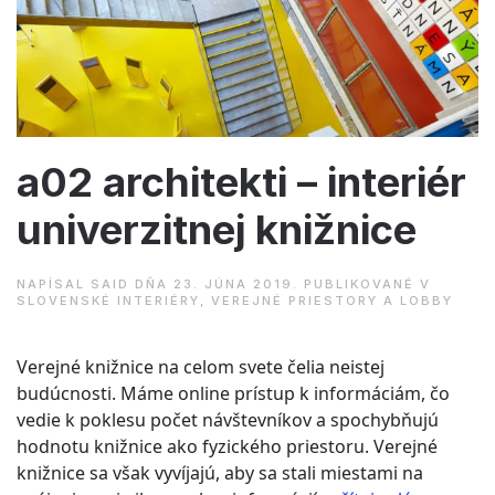
bytu”
a02 architekti – interiér
univerzitnej knižnice
NAPÍSAL
SAID
DŇA
23. JÚNA 2019
. PUBLIKOVANÉ V
SLOVENSKÉ INTERIÉRY
,
VEREJNÉ PRIESTORY A LOBBY
Verejné knižnice na celom svete čelia neistej
budúcnosti. Máme online prístup k informáciám, čo
vedie k poklesu počet návštevníkov a spochybňujú
hodnotu knižnice ako fyzického priestoru. Verejné
knižnice sa však vyvíjajú, aby sa stali miestami na