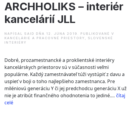
ARCHHOLIKS – interiér
kancelárií JLL
NAPÍSAL
SAID
DŇA
12. JÚNA 2019
. PUBLIKOVANÉ V
KANCELÁRIE A PRACOVNÉ PRIESTORY
,
SLOVENSKÉ
INTERIÉRY
Dobré, prozamestnancké a proklientské interiéry
kancelárskych priestorov sú v súčasnosti veľmi
populárne. Každý zamestnávateľ túži vystúpiť z davu a
uspieť v boji o toho najlepšieho zamestnanca. Pre
miléniovú generáciu Y či jej predchodcu generáciu X už
nie je atribút finančného ohodnotenia to jediné.…
čítaj
“MIMO
celé
Architekti
+
ARCHHOLIKS
–