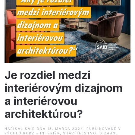
Je rozdiel medzi
interiérovým dizajnom
a interiérovou
architektúrou?
NAPÍSAL
SAID
DŇA
15. MARCA 2024
. PUBLIKOVANÉ V
RÝCHLO KURZ - INTERIÉR, STAVITEĽSTVO, DIZAJN,