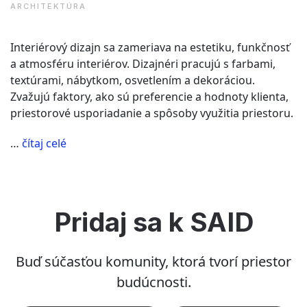
ARCHITEKTÚRA
Interiérový dizajn sa zameriava na estetiku, funkčnosť
a atmosféru interiérov. Dizajnéri pracujú s farbami,
textúrami, nábytkom, osvetlením a dekoráciou.
Zvažujú faktory, ako sú preferencie a hodnoty klienta,
priestorové usporiadanie a spôsoby využitia priestoru.
“Je
…
čítaj celé
rozdiel
medzi
interiérovým
dizajnom
Pridaj sa k SAID
a
interiérovou
architektúrou?”
Buď súčasťou komunity, ktorá tvorí priestor
budúcnosti.