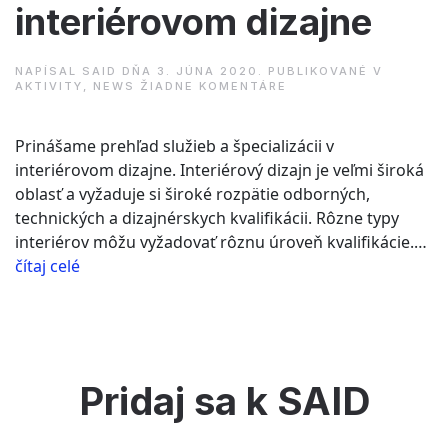
interiérovom dizajne
NAPÍSAL
SAID
DŇA
3. JÚNA 2020
. PUBLIKOVANÉ V
NA
AKTIVITY
,
NEWS
ŽIADNE KOMENTÁRE
KLASIFIKÁCIA
SLUŽIEB
V
Prinášame prehľad služieb a špecializácii v
INTERIÉROVOM
DIZAJNE
interiérovom dizajne. Interiérový dizajn je veľmi široká
oblasť a vyžaduje si široké rozpätie odborných,
technických a dizajnérskych kvalifikácii. Rôzne typy
interiérov môžu vyžadovať rôznu úroveň kvalifikácie.…
“Klasifikácia
čítaj celé
služieb
v
interiérovom
dizajne”
Pridaj sa k SAID