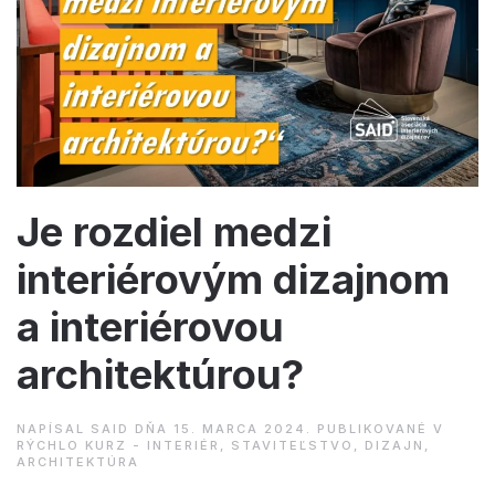
Je rozdiel medzi
interiérovým dizajnom
a interiérovou
architektúrou?
NAPÍSAL
SAID
DŇA
15. MARCA 2024
. PUBLIKOVANÉ V
RÝCHLO KURZ - INTERIÉR, STAVITEĽSTVO, DIZAJN,
ARCHITEKTÚRA