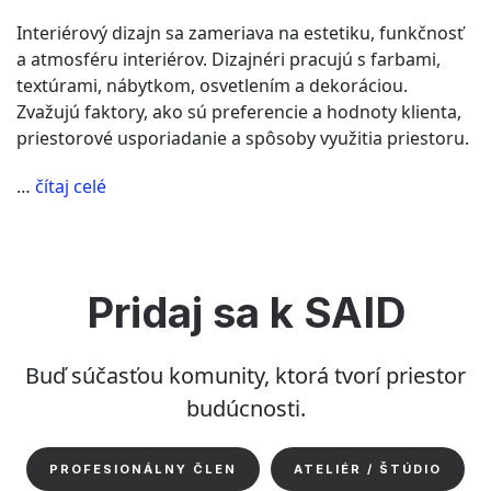
Interiérový dizajn sa zameriava na estetiku, funkčnosť
a atmosféru interiérov. Dizajnéri pracujú s farbami,
textúrami, nábytkom, osvetlením a dekoráciou.
Zvažujú faktory, ako sú preferencie a hodnoty klienta,
priestorové usporiadanie a spôsoby využitia priestoru.
“Je
…
čítaj celé
rozdiel
medzi
interiérovým
dizajnom
Pridaj sa k SAID
a
interiérovou
architektúrou?”
Buď súčasťou komunity, ktorá tvorí priestor
budúcnosti.
PROFESIONÁLNY ČLEN
ATELIÉR / ŠTÚDIO