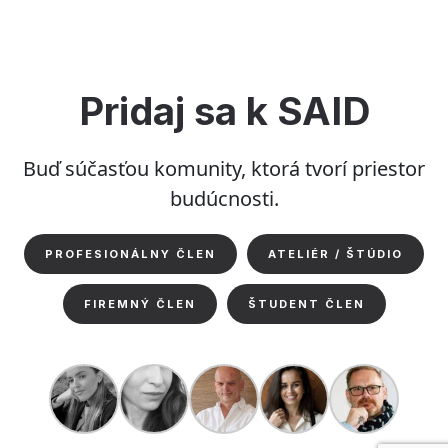
mala
urobiť
firma,
keď
Pridaj sa k SAID
chce
riešiť
Buď súčasťou komunity, ktorá tvorí priestor
svoje
pracovné
budúcnosti.
priestory?”
PROFESIONÁLNY ČLEN
ATELIÉR / ŠTÚDIO
FIREMNÝ ČLEN
ŠTUDENT ČLEN