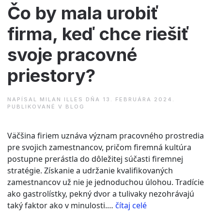
Čo by mala urobiť
firma, keď chce riešiť
svoje pracovné
priestory?
NAPÍSAL
MILAN ILLES
DŇA
13. FEBRUÁRA 2024
.
PUBLIKOVANÉ V
BLOG
Väčšina firiem uznáva význam pracovného prostredia
pre svojich zamestnancov, pričom firemná kultúra
postupne prerástla do dôležitej súčasti firemnej
stratégie. Získanie a udržanie kvalifikovaných
zamestnancov už nie je jednoduchou úlohou. Tradície
ako gastrolístky, pekný dvor a tulivaky nezohrávajú
“Čo
taký faktor ako v minulosti.…
čítaj celé
by