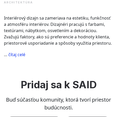
ARCHITEKTÚRA
Interiérový dizajn sa zameriava na estetiku, funkčnosť
a atmosféru interiérov. Dizajnéri pracujú s farbami,
textúrami, nábytkom, osvetlením a dekoráciou.
Zvažujú faktory, ako sú preferencie a hodnoty klienta,
priestorové usporiadanie a spôsoby využitia priestoru.
“Je
…
čítaj celé
rozdiel
medzi
interiérovým
dizajnom
Pridaj sa k SAID
a
interiérovou
architektúrou?”
Buď súčasťou komunity, ktorá tvorí priestor
budúcnosti.