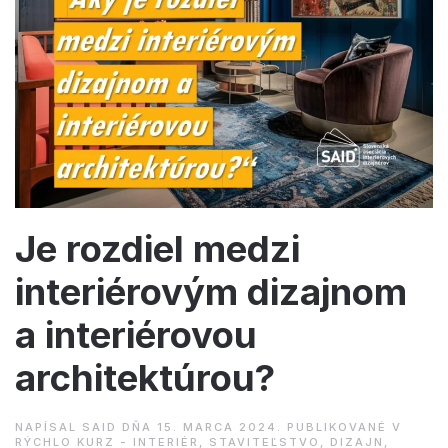
Je rozdiel medzi
interiérovým dizajnom
a interiérovou
architektúrou?
NAPÍSAL
SAID
DŇA
15. MARCA 2024
. PUBLIKOVANÉ V
RÝCHLO KURZ - INTERIÉR, STAVITEĽSTVO, DIZAJN,