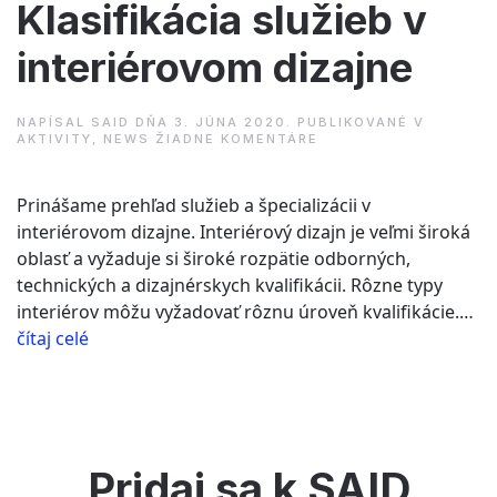
Klasifikácia služieb v
interiérovom dizajne
NAPÍSAL
SAID
DŇA
3. JÚNA 2020
. PUBLIKOVANÉ V
NA
AKTIVITY
,
NEWS
ŽIADNE KOMENTÁRE
KLASIFIKÁCIA
SLUŽIEB
V
Prinášame prehľad služieb a špecializácii v
INTERIÉROVOM
DIZAJNE
interiérovom dizajne. Interiérový dizajn je veľmi široká
oblasť a vyžaduje si široké rozpätie odborných,
technických a dizajnérskych kvalifikácii. Rôzne typy
interiérov môžu vyžadovať rôznu úroveň kvalifikácie.…
“Klasifikácia
čítaj celé
služieb
v
interiérovom
dizajne”
Pridaj sa k SAID