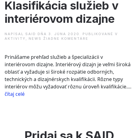
Klasifikácia služieb v
interiérovom dizajne
NAPÍSAL
SAID
DŇA
3. JÚNA 2020
. PUBLIKOVANÉ V
NA
AKTIVITY
,
NEWS
ŽIADNE KOMENTÁRE
KLASIFIKÁCIA
SLUŽIEB
V
Prinášame prehľad služieb a špecializácii v
INTERIÉROVOM
DIZAJNE
interiérovom dizajne. Interiérový dizajn je veľmi široká
oblasť a vyžaduje si široké rozpätie odborných,
technických a dizajnérskych kvalifikácii. Rôzne typy
interiérov môžu vyžadovať rôznu úroveň kvalifikácie.…
“Klasifikácia
čítaj celé
služieb
v
interiérovom
dizajne”
Pridaj sa k SAID