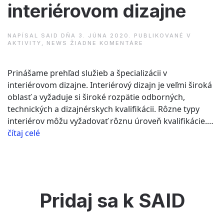
interiérovom dizajne
NAPÍSAL
SAID
DŇA
3. JÚNA 2020
. PUBLIKOVANÉ V
NA
AKTIVITY
,
NEWS
ŽIADNE KOMENTÁRE
KLASIFIKÁCIA
SLUŽIEB
V
Prinášame prehľad služieb a špecializácii v
INTERIÉROVOM
DIZAJNE
interiérovom dizajne. Interiérový dizajn je veľmi široká
oblasť a vyžaduje si široké rozpätie odborných,
technických a dizajnérskych kvalifikácii. Rôzne typy
interiérov môžu vyžadovať rôznu úroveň kvalifikácie.…
“Klasifikácia
čítaj celé
služieb
v
interiérovom
dizajne”
Pridaj sa k SAID