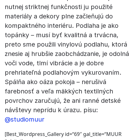
nutnej striktnej funkčnosti ju použité
materiály a dekory plne začleňujú do
kompaktného interiéru. Podlaha je ako
topánky – musí byť kvalitná a trvácna,
preto sme použili vinylovú podlahu, ktorá
znesie aj hrubšie zaobchádzanie, je odolná
voči vode, tlmí vibrácie a je dobre
prehriateľná podlahovým vykurovaním.
Spálňa ako oáza pokoja – nerušivá
farebnosť a veľa mäkkých textilných
povrchov zaručujú, že ani ranné detské
návštevy neprídu k úrazu. písu:
@studiomuur
[Best_Wordpress_Gallery id=“69″ gal_title=“MUUR