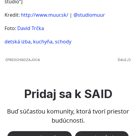
štúdio“]
Kredit:
http://www.muur.sk/
|
@studiomuur
Foto:
David Trčka
detská izba
,
kuchyňa
,
schody
PREDCHÁDZAJÚCA
ĎALEJ
Pridaj sa k SAID
Buď súčasťou komunity, ktorá tvorí priestor
budúcnosti.