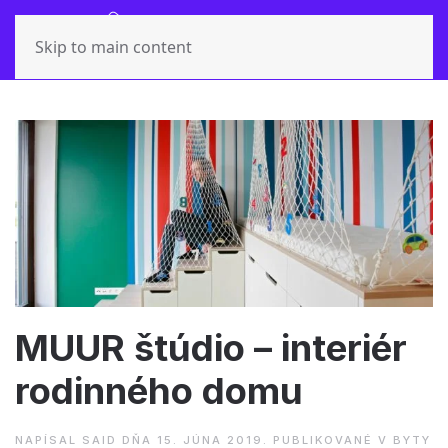
Skip to main content
MUUR štúdio – interiér
rodinného domu
NAPÍSAL
SAID
DŇA
15. JÚNA 2019
. PUBLIKOVANÉ V
BYTY