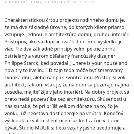
A RODINNÉ DOMY
,
SLOVENSKÉ INTERIÉRY
Charakteristickou črtou projektu rodinného domu je,
že má dve základné úrovne, do ktorých klient priamo
vstupuje. Jednou je architektúra domu, druhou interiér.
Prístupov, ako sa dopracovať k dobrému výsledku je
viac. Tie dva základné princípy veľmi pekne zhrnul
ostrieľaný a vetrom ošľahaný francúzsky dizajnér
Philippe Starck, keď povedal „…here is your house and
now try to live in…“ Dizajn teda môže byť smerovaný
zvonka dnu, alebo naopak zvnútra dnu. Prístup si volí
architekt, faktom však je, že na dom sa pozerajú najmä
susedia, majiteľ žije v jeho interiéri. Na dobrý projekt sa
preto nedá pozerať iba cez architektúru. Skúsenosti u
nás sú také, že pri príliš veľkom dôraze na to, čo je
vonku, už neostáva dosť energie na vnútro. Konečný
výsledok a kvalitu klient ocení až keď začne v dome
bývať. Štúdio MUUR si tieto vzťahy jasne uvedomuje a