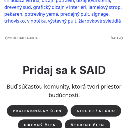
chladiaca vitrína
,
dizajn potravín
,
dizajnová stena
,
drevený sud
,
grafický dizajn v interiéri
,
lamelový strop
,
pekaren
,
potreviny yeme
,
predajný pult
,
signage
,
trhovisko
,
vinotéka
,
výstavný pult
,
žiarovkové svietidlá
PREDCHÁDZAJÚCA
ĎALEJ
Pridaj sa k SAID
Buď súčasťou komunity, ktorá tvorí priestor
budúcnosti.
PROFESIONÁLNY ČLEN
ATELIÉR / ŠTÚDIO
FIREMNÝ ČLEN
ŠTUDENT ČLEN