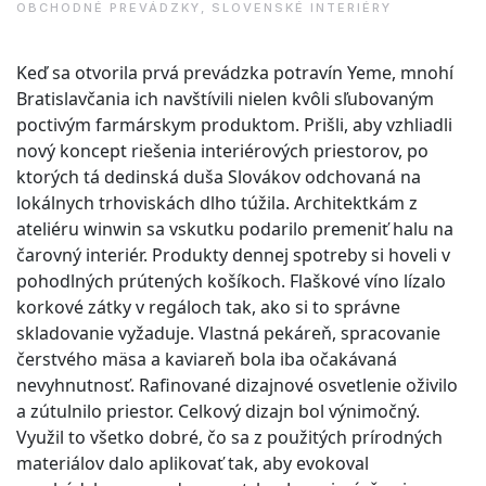
OBCHODNÉ PREVÁDZKY
,
SLOVENSKÉ INTERIÉRY
Keď sa otvorila prvá prevádzka potravín Yeme, mnohí
Bratislavčania ich navštívili nielen kvôli sľubovaným
poctivým farmárskym produktom. Prišli, aby vzhliadli
nový koncept riešenia interiérových priestorov, po
ktorých tá dedinská duša Slovákov odchovaná na
lokálnych trhoviskách dlho túžila. Architektkám z
ateliéru winwin sa vskutku podarilo premeniť halu na
čarovný interiér. Produkty dennej spotreby si hoveli v
pohodlných prútených košíkoch. Flaškové víno lízalo
korkové zátky v regáloch tak, ako si to správne
skladovanie vyžaduje. Vlastná pekáreň, spracovanie
čerstvého mäsa a kaviareň bola iba očakávaná
nevyhnutnosť. Rafinované dizajnové osvetlenie oživilo
a zútulnilo priestor. Celkový dizajn bol výnimočný.
Využil to všetko dobré, čo sa z použitých prírodných
materiálov dalo aplikovať tak, aby evokoval