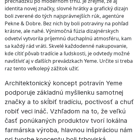
prechádzku po modernom trhu. Je zrejmé, že aj
identita novej značky, slovné hrátky a grafický dizajn
boli zverené do tých najsprávnejších rúk, agentúre
Pekne & Dobre. Bez nich by boli potraviny na pohľad
krásne, ale nahé. Výnimočná fúzia dizajnérskych
odvetví vytvorila príjemnú duchaplnú atmosféru, kam
sa každý rád vráti. Skvelé každodenné nakupovanie,
kde cítiť pôvab tradície a ľudskosti, je odvtedy možné
navštíviť aj v ďalších prevádzkach Yeme. Určite si treba
raz tento veľkolepý zážitok užiť.
Architektonický koncept potravín Yeme
podporuje základnú myšlienku samotnej
značky a to skĺbiť tradíciu, poctivosť a chuť
robiť veci ináč. Vzhľadom na to, že veľkú
časť ponúkaných produktov tvorí lokálna
farmárska výroba, hlavnou inšpiráciou nám
pri tvorbe konceptu boli trhoviská