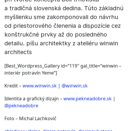
a tradičná slovenská dedina. Túto základnú
myšlienku sme zakomponovali do návrhu
od priestorového členenia a dispozície cez
konštrukčné prvky až do posledného
detailu. píšu architektky z ateliéru winwin
architects
[Best_Wordpress_Gallery id=“119″ gal_title=“winwin –
interiér potravín Yeme“]
Kredit –
www.winwin.sk
|
@winwin.sk
Identita a grafický dizajn –
www.pekneadobre.sk
|
@pekneadobre
Foto – Michal Lachkovič