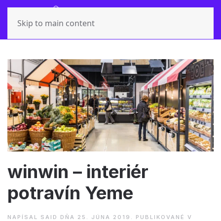
Skip to main content
winwin – interiér
potravín Yeme
NAPÍSAL
SAID
DŇA
25. JÚNA 2019
. PUBLIKOVANÉ V