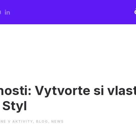
osti: Vytvorte si vla
Styl
ANÉ V
AKTIVITY
,
BLOG
,
NEWS