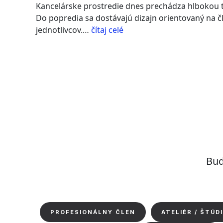
Kancelárske prostredie dnes prechádza hlbokou t
Do popredia sa dostávajú dizajn orientovaný na čl
“Kancelária
jednotlivcov.…
čítaj celé
budúcnosti:
Vytvorte
si
vlastný
moodboard
v
showroome
Nowy
Styl”
Buď
PROFESIONÁLNY ČLEN
ATELIÉR / ŠTÚD