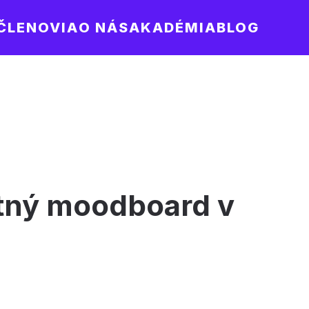
ČLENOVIA
O NÁS
AKADÉMIA
BLOG
stný moodboard v