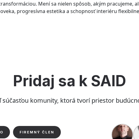
ransformáciou. Mení sa nielen spôsob, akým pracujeme, al
oveka, progresívna estetika a schopnosť interiéru flexibil
Pridaj sa k SAID
 súčasťou komunity, ktorá tvorí priestor budúcno
IO
FIREMNÝ ČLEN