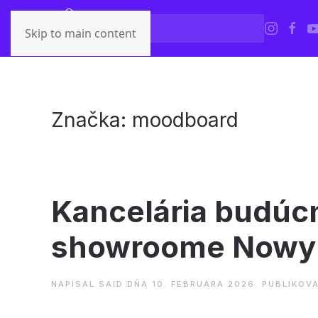
Skip to main content
Značka:
moodboard
Kancelária budúcn
showroome Nowy 
NAPÍSAL
SAID
DŇA
10. FEBRUÁRA 2026
. PUBLIKOV