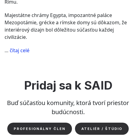
Rímu.
Majestátne chrámy Egypta, impozantné paláce
Mezopotámie, grécke a rímske domy sú dôkazom, že
interiérový dizajn bol dôležitou súčasťou každej
civilizácie.
“Kedy
…
čítaj celé
a
kde
vznikol
interiérový
Pridaj sa k SAID
dizajn?”
Buď súčasťou komunity, ktorá tvorí priestor
budúcnosti.
PROFESIONÁLNY ČLEN
ATELIÉR / ŠTÚDIO