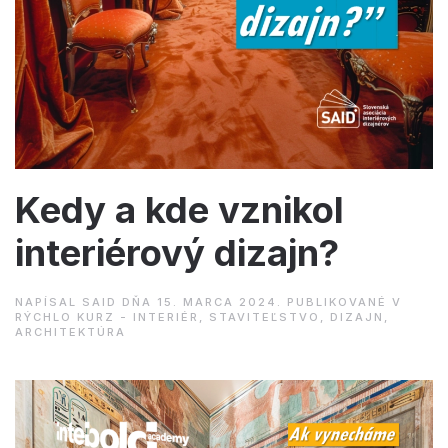
Kedy a kde vznikol
interiérový dizajn?
NAPÍSAL
SAID
DŇA
15. MARCA 2024
. PUBLIKOVANÉ V
RÝCHLO KURZ - INTERIÉR, STAVITEĽSTVO, DIZAJN,
ARCHITEKTÚRA