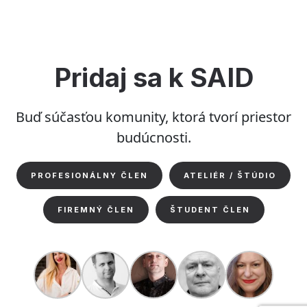
Festival
2024
na
vlnách
Dunaja”
Pridaj sa k SAID
Buď súčasťou komunity, ktorá tvorí priestor
budúcnosti.
PROFESIONÁLNY ČLEN
ATELIÉR / ŠTÚDIO
FIREMNÝ ČLEN
ŠTUDENT ČLEN