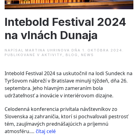
Intebold Festival 2024
na vlnách Dunaja
NAPÍSAL
MARTINA UHRINOVA
DŇA
1. OKTÓBRA 2024
.
PUBLIKOVANÉ V
AKTIVITY
,
BLOG
,
NEWS
Intebold Festival 2024 sa uskutočnil na lodi Sundeck na
Tyršovom nábreží v Bratislave minulý týždeň, dňa 26.
septembra. Jeho hlavným zameraním bola
udržateľnosť a inovácie v interiérovom dizajne.
Celodenná konferencia privítala návštevníkov zo
Slovenska aj zahraničia, ktorí si pochvaľovali pestrosť
tém, zaujímavých prednášajúcich a príjemnú
“Intebold
atmosféru.…
čítaj celé