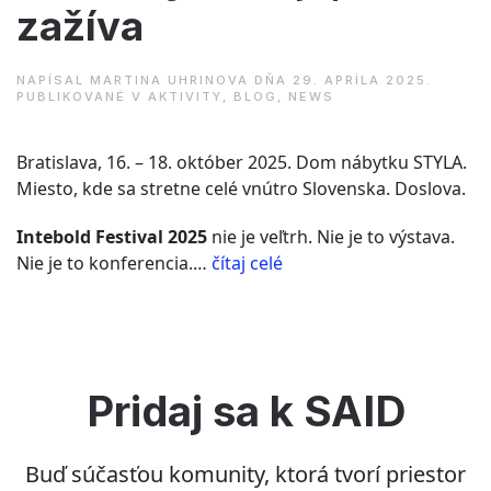
zažíva
NAPÍSAL
MARTINA UHRINOVA
DŇA
29. APRÍLA 2025
.
PUBLIKOVANÉ V
AKTIVITY
,
BLOG
,
NEWS
Bratislava, 16. – 18. október 2025. Dom nábytku STYLA.
Miesto, kde sa stretne celé vnútro Slovenska. Doslova.
Intebold Festival 2025
nie je veľtrh. Nie je to výstava.
“Intebold
Nie je to konferencia.…
čítaj celé
2025:
Festival
interiérov,
kde
sa
Pridaj sa k SAID
dizajn
nielen
Buď súčasťou komunity, ktorá tvorí priestor
vystavuje,